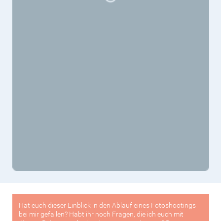
Datenschutz »
FOTOSHOOTING
BUSINESS
ÜBER MICH
BLOG
KONTAKT
IMPRESSUM
DATENSCHUTZ