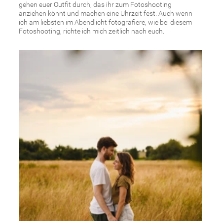
Nun ist der Shootingtag da
Wir treffen uns zu einem meist einstündigen Spaziergang
an unserer vereinbarten Location. Das Spazieren gehen
schafft eine lockere Atmosphäre, wir quatschen ein
bisschen und machen immer mal ein paar Bilder. Mir ist es
wichtig, dass ihr euch wohlfühlt und das Fotoshooting
auch als kleinen Ausflug und eine schöne Erinnerung seht.
Ich suche schöne Hintergründe und gebe euch Tipps für
verschiedene Motive, mit dem Ziel eure gemeinsamen
Momente so natürlich und ungestellt wirkend wie möglich
festzuhalten. Dem einen fällt es leichter sich vor der
Kamera wohl zu fühlen, für andere ist es etwas
ungewohnter, vor allem dann leite ich euch an. Genauso
wie die natürlichen Aufnahmen, gehören für mich aber
auch die klassischen Familienbilder, auf denen jeder in die
Kamera guckt, zu einem gelungen Fotoshooting dazu. Als
Geschenk für die Familie, zum Beispiel zu Weihnachten,
dürfen diese Bilder einfach nicht fehlen.