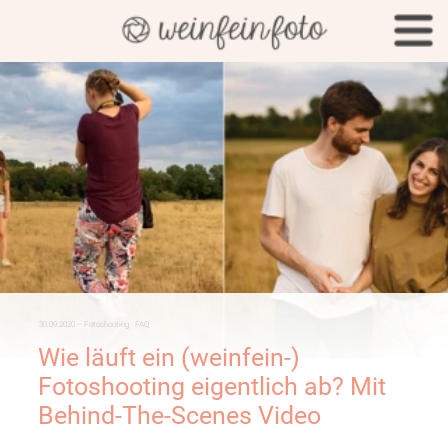
Menü
30.09.2020 – Fotoshooting · FAQ
Wie läuft ein (weinfein-)
Fotoshooting eigentlich ab? Mit
Behind-The-Scenes Video
Schön, dass ihr hierher gefunden habt und euch für meine
Fotoshootings interessiert. Heute gebe ich einen Einblick in
den kompletten Ablauf eines Fotoshootings mit mir – von
der Vorbereitung, über den Shootingtag und wie es nach
dem Fotoshooting weiter geht.
Um euch noch einen besseren Einblick geben zu können,
habe ich auch ein Video zusammengestellt, das ein
Fotoshooting begleitet.