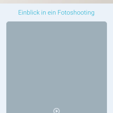
« zurück zum Blog
SCHÖN VON DIR ZU HÖREN
Ich freue mich auf deine Terminanfrage oder eine
Nachricht von dir.
Ihr könnt eure Nachricht oder Frage per
Formular oder E-Mail an mich senden.
hallo@weinfein.de
Ich melde mich schnellstmöglich bei euch
eure Chrissy