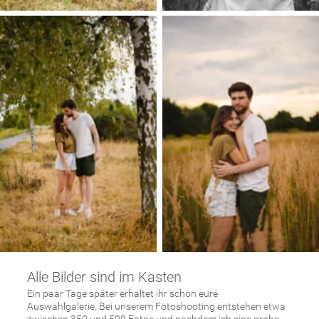
zu den Bildern »
Hier lest ihr ein Feedback eines meiner
Familienfotoshootings:
„Wir sind so glücklich über unsere
Familienbilder.
Sie sind wirklich wunderschön, genau nach
unseren Vorstellungen.
Chrissy ist eine tolle Fotografin, die Ihren Job
versteht und mit viel Liebe zum Detail dabei ist.
Sie half uns sehr während des Shootings und
gab uns Tipps für die perfekten
Schnappschüsse.
Danke, dass Du für uns diesen Moment per
Kamera, für die Ewigkeit eingefangen hast :).“
Einblick in ein Fotoshooting