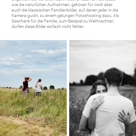
Alle Bilder sind im Kasten
Ein paar Tage später erhaltet ihr schon eure
Auswahlgalerie. Bei unserem Fotoshooting entstehen etwa
zwischen 350 und 500 Fotos und nachdem ich eine grobe
Vorauswahl getroffen habe, lade ich über 100 Fotos in eine
Online-Galerie hoch, aus der ihr euch nun eure Favoriten
auswählen könnt.
Je nach Fotoshooting-Paket ist eine Fotoanzahl inklusive
in meinem Fotoshooting Angebot enthalten, ihr könnt euch
zudem auch noch weitere Bilder aussuchen, die Bildpreise,
schicke ich euch zusammen mit der Galerie zu.
Wenn ich eure Bildauswahl erhalten habe, geht es an die
Bildbearbeitung. Alle Bilder erhalten meinen natürlichen
Farblook und ausgewählte Fotos bearbeite ich in Schwarz-
Weiß.
Die fertigen Bilder bekommt ihr digital und hochaufgelöst
und könnt diese für die Wand, im Album oder als
Fotogeschenk drucken lassen.
Wenn ihr einverstanden seid, dass ich eure Bilder auf meiner
Webseite zeigen darf, schicke ich euch auch meine
Bildauswahl der fertigen Bilder zu, so wisst ihr genau,
welche Bilder ich zeige.