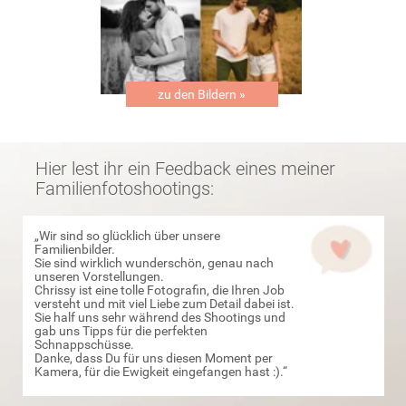
Hat euch dieser Einblick in den Ablauf eines Fotoshootings
bei mir gefallen? Habt ihr noch Fragen, die ich euch mit
diesem Beitrag noch nicht beantworten konnte? Dann
schreibt mir doch gerne eine E-Mail und ich beantworte euch
die Fragen so schnell wie möglich.
Wenn ihr jetzt gerne ein Fotoshooting bei mir buchen
möchtet, freue ich mich auf eure Anfrage und euch
kennenzulernen. Eure Chrissy
Mehr auf meinem Fotografie & Design Blog
29.01.2020 – Fotoshooting · FAQ
19.02.2020 – Fotoshooting · Minisession
„Was soll ich für die Fotos
Minisessions in den Kirschblüten »
anziehen? »